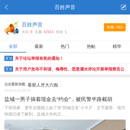
百姓声音
百姓声音
收藏
+965
今日:
8
主题:
42914
排名:
1
全部
最新
热门
热帖
精华
关于论坛举报有奖的通知！
置顶
关于用户发布不和谐、侮辱性、恶意灌水评论开展举报禁言公
置顶
告！
点击重新加载
看那人牙大六痴
2026-8-10 09:33
盐城一男子揣着现金去“约会”，被民警半路截胡
下班回家，爱车后视镜上贴了张“同城交友”小卡片，文字露骨。现代
快报记者了解到，盐城大丰的王 ...