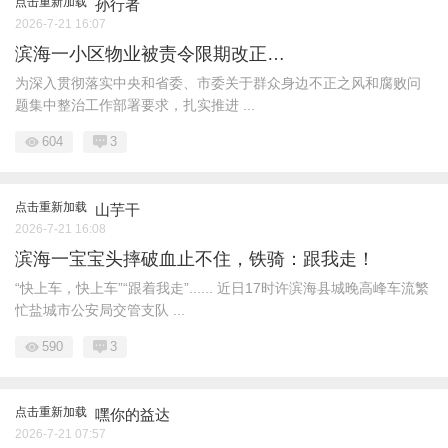
点击重新加载
孙行者
2026-7-21 16:07
滨海一小区物业被责令限期改正…
为深入贯彻落实中央和省委、市委关于群众身边不正之风和腐败问
题集中整治工作部署要求，扎实推进 ...
604
3
点击重新加载
山芋干
2026-7-21 16:08
滨海一宝宝头摔破血止不住，铁骑：跟我走！
“快上车，快上车”“跟着我走”...... 近日17时许滨海县城晚高峰车流繁
忙盐城市公安局交管支队 ...
590
3
点击重新加载
嘿你的益达
2026-7-21 07:57