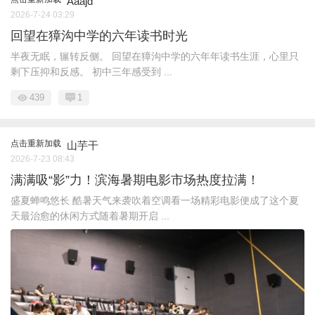
Aaajd
2026-7-24 03:29
回望在獐沟中学的六年读书时光
半夜无眠，辗转反侧。 回望在獐沟中学的六年年读书生涯，心里只
剩下压抑和反感。 初中三年感受到 ...
439
1
点击重新加载
山芋干
2026-7-23 08:43
满满吸“影”力！滨海暑期电影市场热度拉满！
盛夏蝉鸣悠长 酷暑天气来袭吹着空调看一场精彩电影便成了这个夏
天最治愈的休闲方式随着暑期开启 ...