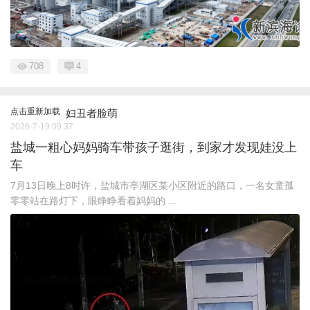
708
4
点击重新加载
妇丑者脸萌
2026-7-19 09:37
盐城一粗心妈妈骑车带孩子逛街，到家才发现娃没上
车
7月13日晚上8时许，盐城市亭湖区某小区附近的路口，一名女童孤
零零站在路灯下，眼睁睁看着妈妈的 ...