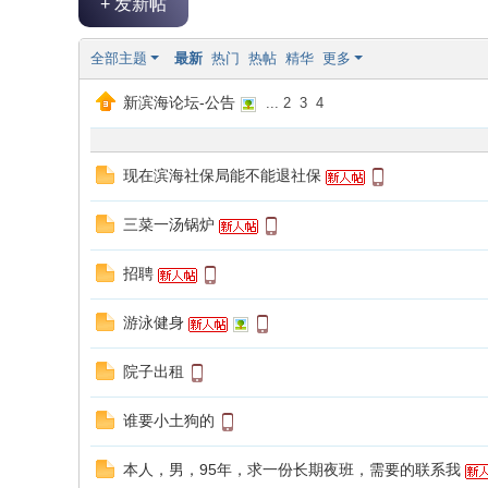
+ 发新帖
论
坛
全部主题
最新
热门
热帖
精华
更多
|
新滨海论坛-公告
新
...
2
3
4
滨
海
现在滨海社保局能不能退社保
网
三菜一汤锅炉
|
滨
招聘
海
游泳健身
新
闻
院子出租
|
盐
谁要小土狗的
城
本人，男，95年，求一份长期夜班，需要的联系我
滨