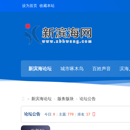
设为首页
收藏本站
新滨海论坛
城市啄木鸟
百姓声音
滨海
»
新滨海论坛
›
版务版块
›
论坛公告
新
论坛公告
今日:
0
|
主题:
770
|
排名:
17
滨
海