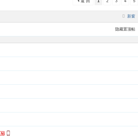
返 回
1
2
3
4
5
新窗
隐藏置顶帖