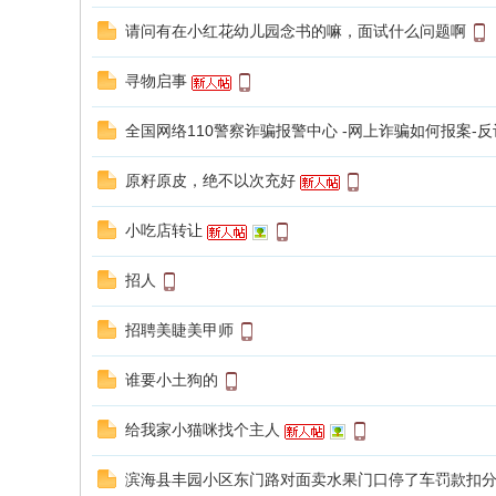
海
请问有在小红花幼儿园念书的嘛，面试什么问题啊
信
寻物启事
息
网
全国网络110警察诈骗报警中心 -网上诈骗如何报案-
原籽原皮，绝不以次充好
小吃店转让
招人
招聘美睫美甲师
谁要小土狗的
给我家小猫咪找个主人
滨海县丰园小区东门路对面卖水果门口停了车罚款扣分