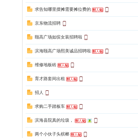
求告知哪里摆摊需要摊位费的
京东物流招聘
颐高广场如缤女装招聘啦
滨海颐高广场熙美诚品招聘啦
维修地板砖
育才路套间出租
招人
求购二手踏板车
滨海县院真的垃圾，
两个小伙子头槟榔