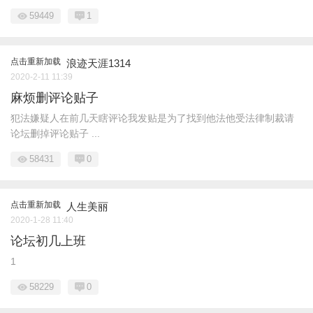
59449
1
点击重新加载
浪迹天涯1314
2020-2-11 11:39
麻烦删评论贴子
犯法嫌疑人在前几天瞎评论我发贴是为了找到他法他受法律制裁请
论坛删掉评论贴子 ...
58431
0
点击重新加载
人生美丽
2020-1-28 11:40
论坛初几上班
1
58229
0