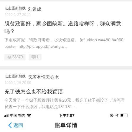
点击重新加载
刘进成
2020-1-27 20:11
脱贫致富好，家乡面貌新。道路啥样呀，群众满意
吗？
下雨成河泥，请政府考虑，尽快修道路。 [qf_video w=480 h=960
poster=http://pic.app.xbhwang.c ...
58870
1
点击重新加载
天若有情天亦老
2020-1-19 20:00
充了钱怎么也不给我置顶
今天发了一个贴子想置顶让我充20元，我充了贴子都没了，请等理
员查一下什么原因，我电话是181181 ...