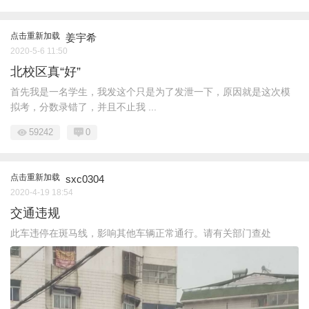
点击重新加载
姜宇希
2020-5-6 11:50
北校区真“好”
首先我是一名学生，我发这个只是为了发泄一下，原因就是这次模
拟考，分数录错了，并且不止我 ...
59242
0
点击重新加载
sxc0304
2020-4-19 18:54
交通违规
此车违停在斑马线，影响其他车辆正常通行。请有关部门查处