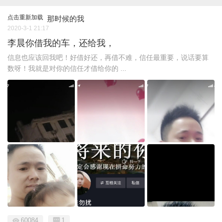
点击重新加载
那时候的我
2020-3-1 21:17
李晨你借我的车，还给我，
信息也应该回我吧！好借好还，再借不难，信任最重要，说话要算
数呀！我就是对你的信任才借给你的 ...
60084
1