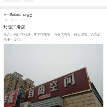
点击重新加载
严文2
2020-3-29 16:57
垃圾理发店
给人头剃的特别丑，水平很垃圾，请各大网友不要去理发，负责后
果不干设想。 ...