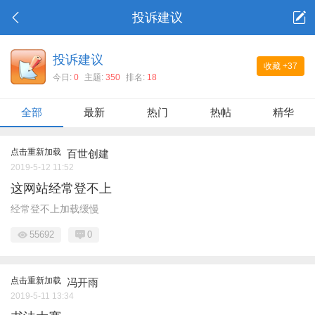
投诉建议
投诉建议
收藏
+37
今日:
0
主题:
350
排名:
18
全部
最新
热门
热帖
精华
点击重新加载
百世创建
2019-5-12 11:52
这网站经常登不上
经常登不上加载缓慢
55692
0
点击重新加载
冯开雨
2019-5-11 13:34