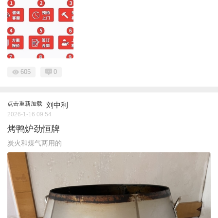
605
0
点击重新加载
刘中利
2026-1-16 09:54
烤鸭炉劲恒牌
炭火和煤气两用的