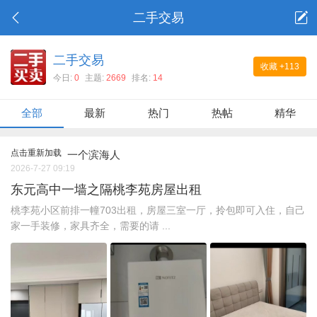
二手交易
二手交易
收藏
+113
今日:
0
主题:
2669
排名:
14
全部
最新
热门
热帖
精华
点击重新加载
一个滨海人
2026-7-27 09:19
东元高中一墙之隔桃李苑房屋出租
桃李苑小区前排一幢703出租，房屋三室一厅，拎包即可入住，自己
家一手装修，家具齐全，需要的请 ...