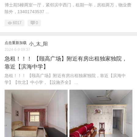
博士苑5幢两室一厅，紧邻滨中西门，租期一年，房租两万，物业费
除外，13401743537 ...
6017
0
点击重新加载
小_太_阳
2024-6-9 09:37
急租！！！ 【颐高广场】附近有房出租独家独院，
靠近【滨海中学】
急租！！！ 【颐高广场】附近有房出租独家独院，靠近【滨海中
学】【坎北】中小学，【設施齐全】 ...