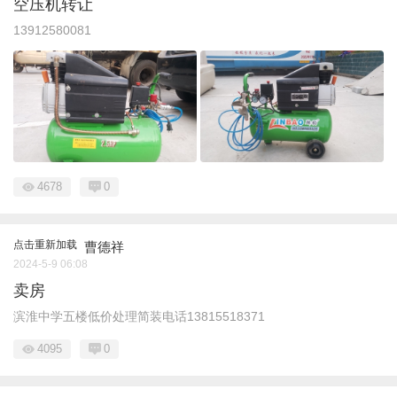
空压机转让
13912580081
4678
0
点击重新加载
曹德祥
2024-5-9 06:08
卖房
滨淮中学五楼低价处理简装电话13815518371
4095
0