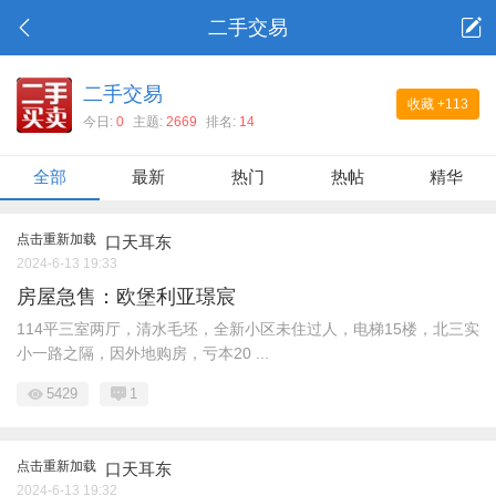
二手交易
二手交易
收藏
+113
今日:
0
主题:
2669
排名:
14
全部
最新
热门
热帖
精华
点击重新加载
口天耳东
2024-6-13 19:33
房屋急售：欧堡利亚璟宸
114平三室两厅，清水毛坯，全新小区未住过人，电梯15楼，北三实
小一路之隔，因外地购房，亏本20 ...
5429
1
点击重新加载
口天耳东
2024-6-13 19:32