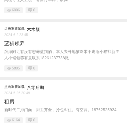
6096
0
点击重新加载
木木颜
2024-6-2 23:45
蓝猫领养
滨海附近有没有想养蓝猫的，本人去外地猫咪带不走给小猫找新主
人小偿领养有意联系18261237738微 ...
5805
0
点击重新加载
八零后期
2024-5-26 20:49
租房
新时代二排门面，厨卫齐全，拎包即住。有空调。18762525924
6164
0