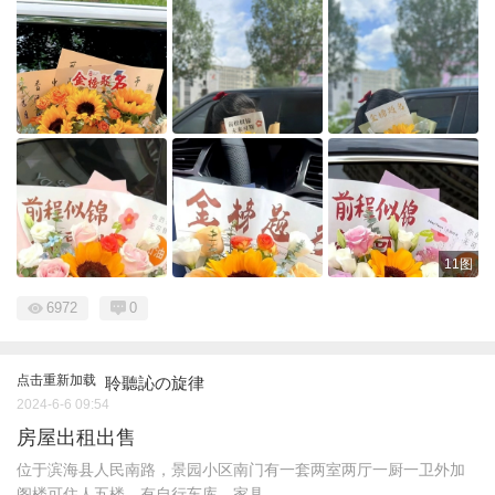
11图
6972
0
点击重新加载
聆聽訫の旋律
2024-6-6 09:54
房屋出租出售
位于滨海县人民南路，景园小区南门有一套两室两厅一厨一卫外加
阁楼可住人五楼，有自行车库，家具 ...