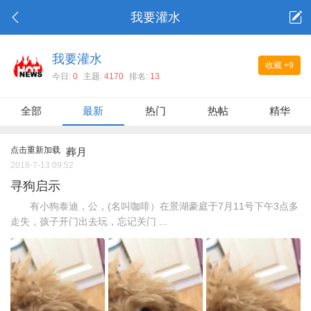
我要灌水
我要灌水
收藏
+9
今日:
0
主题:
4170
排名:
13
全部
最新
热门
热帖
精华
点击重新加载
葬月
2018-7-13 09:52
寻狗启示
有小狗泰迪，公，(名叫咖啡）在景湖豪庭于7月11号下午3点多
走失，孩子开门出去玩，忘记关门 ...