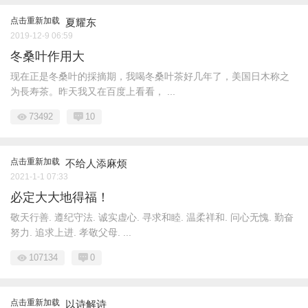
点击重新加载
夏耀东
2019-12-9 06:59
冬桑叶作用大
现在正是冬桑叶的採摘期，我喝冬桑叶茶好几年了，美国日木称之
为長寿茶。昨天我又在百度上看看， ...
73492
10
点击重新加载
不给人添麻烦
2021-1-1 07:33
必定大大地得福！
敬天行善. 遵纪守法. 诚实虚心. 寻求和睦. 温柔祥和. 问心无愧. 勤奋
努力. 追求上进. 孝敬父母. ...
107134
0
点击重新加载
以诗解诗