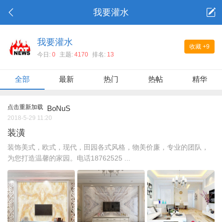
我要灌水
我要灌水
收藏
+9
今日:
0
主题:
4170
排名:
13
全部
最新
热门
热帖
精华
点击重新加载
BoNuS
2018-5-29 11:20
装潢
装饰美式，欧式，现代，田园各式风格，物美价廉，专业的团队，
为您打造温馨的家园。电话18762525 ...