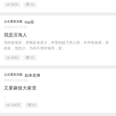
5635
34
点击重新加载
Hai哥
2018-5-24 21:34
我是滨海人
党的政策好，苍蝇多老虎少，村里的蚊子把人咬，年年给低保，富
的多，贫的少，为何不查村领导，老 ...
4564
23
点击重新加载
如来老佛
2018-5-23 04:34
又要麻烦大家里
。
14435
41