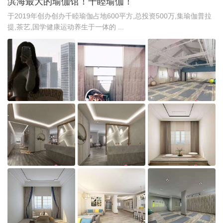
滨海最大的瑜伽馆！千睦瑜伽！
于2019年创办创办千睦瑜伽占地600平方,总投资500万,集瑜伽普拉
提,茶艺,国学健康运动养生于一体的 ...