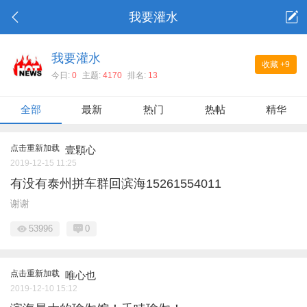
我要灌水
我要灌水
收藏
+9
今日:
0
主题:
4170
排名:
13
全部
最新
热门
热帖
精华
点击重新加载
壹顆心
2019-12-15 11:25
有没有泰州拼车群回滨海15261554011
谢谢
53996
0
点击重新加载
唯心也
2019-12-10 15:12