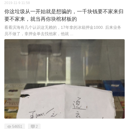
2019-11-9 11:58
你这垃圾从一开始就是想骗的，一千块钱要不家来归
要不家来，就当再你块棺材板的
看看滨海有几个认识这无赖的，17年拿的冰箱押金1000. 后来业务
员不做了，拿押金单去找他家，他就 ...
54651
2