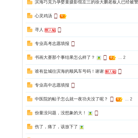
滨海巧克力孕婴童摄影馆左三的徐大鹏老板人已经被
海
心灵鸡汤
信
息
寻人
网
专业高考志愿填报
书画大赛那个事结果怎么样了？
...
2
谁有盐城往滨海的顺风车号码！谢谢
专业高中志愿填报
中医院的帖子怎么就一夜功夫没了呢？
...
2
份量没问题，没想象的大！
伤了，痛了，该放下了