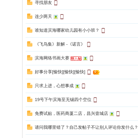
寻找朋友
连少两天
谁知道滨海哪家幼儿园有小小班？
《飞鸟集》新解 -《诺言》
滨海网络书画大赛
好事分享[愉快][愉快][愉快]
只求上进，心想事成
19号下午滨海至无锡四个空位
免费试贴，医药商厦二店，昌兴壹城店
请问我哪里错了？自己发帖子不让别人评论你发什么