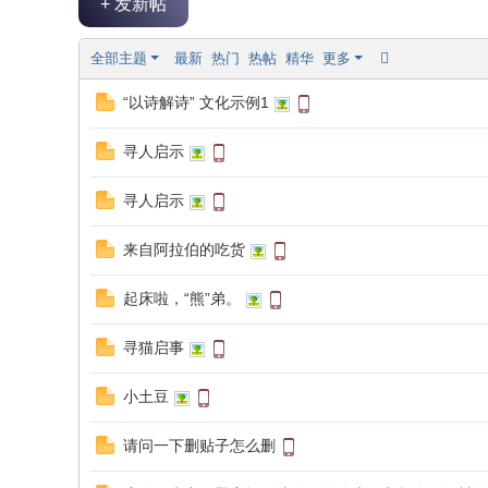
+ 发新帖
论
坛
全部主题
最新
热门
热帖
精华
更多
|
“以诗解诗” 文化示例1
新
滨
寻人启示
海
网
寻人启示
|
来自阿拉伯的吃货
滨
海
起床啦，“熊”弟。
新
寻猫启事
闻
|
小土豆
盐
请问一下删贴子怎么删
城
滨