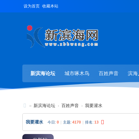
设为首页
收藏本站
新滨海论坛
城市啄木鸟
百姓声音
滨海
»
新滨海论坛
›
百姓声音
›
我要灌水
新
我要灌水
今日:
0
|
主题:
4170
|
排名:
13
滨
海