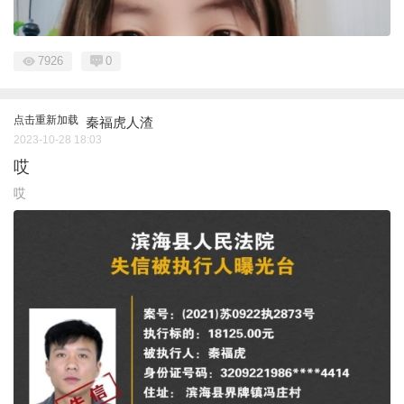
7926
0
点击重新加载
秦福虎人渣
2023-10-28 18:03
哎
哎