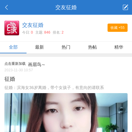
交友征婚
交友征婚
收藏
+55
今日:
0
主题:
846
排名:
2
全部
最新
热门
热帖
精华
点击重新加载
画眉鸟～
2023-11-30 10:57
征婚
征婚：滨海女36岁离婚，带个女孩子，有意向的请联系