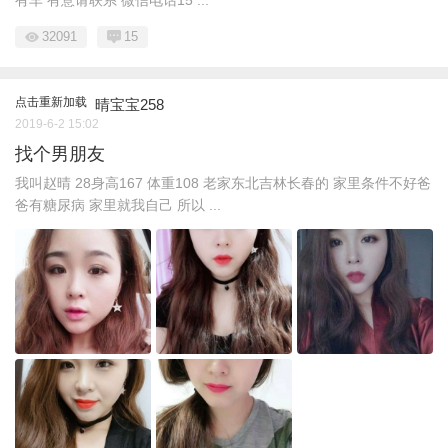
有车 有意请联系 微信电话15 ...
32091
15
点击重新加载
晴宝宝258
2019-6-2 15:02
找个男朋友
我叫赵晴 28身高167 体重108 老家东北吉林长春的 家里条件不好爸
爸有糖尿病 家里就我自己 所以 ...