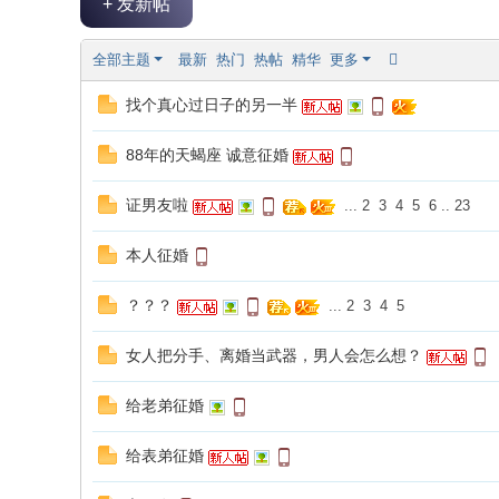
+ 发新帖
论
坛
全部主题
最新
热门
热帖
精华
更多
|
找个真心过日子的另一半
新
滨
88年的天蝎座 诚意征婚
海
网
证男友啦
...
2
3
4
5
6
..
23
|
本人征婚
滨
海
？？？
...
2
3
4
5
新
女人把分手、离婚当武器，男人会怎么想？
闻
|
给老弟征婚
盐
给表弟征婚
城
滨