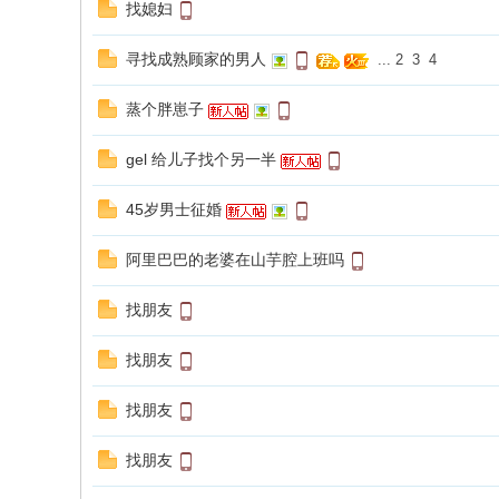
找媳妇
寻找成熟顾家的男人
...
2
3
4
蒸个胖崽子
gel 给儿子找个另一半
45岁男士征婚
阿里巴巴的老婆在山芋腔上班吗
找朋友
找朋友
找朋友
找朋友