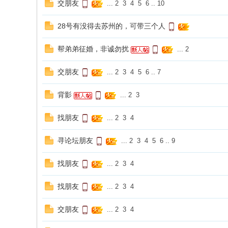
交朋友
...
2
3
4
5
6
..
10
海
28号有没得去苏州的，可带三个人
信
息
帮弟弟征婚，非诚勿扰
...
2
网
交朋友
...
2
3
4
5
6
..
7
背影
...
2
3
找朋友
...
2
3
4
寻论坛朋友
...
2
3
4
5
6
..
9
找朋友
...
2
3
4
找朋友
...
2
3
4
交朋友
...
2
3
4