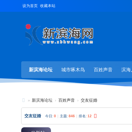
设为首页
收藏本站
新滨海论坛
城市啄木鸟
百姓声音
滨海
»
新滨海论坛
›
百姓声音
›
交友征婚
新
交友征婚
今日:
0
|
主题:
846
|
排名:
12
滨
海