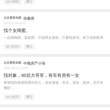
14899
1
点击重新加载
你麻痹
2021-6-29 14:31
找个女闺蜜。
一起喝喝酒，架架势，不搞男女朋友，只要纯友谊。留下你的联系
16833
1
点击重新加载
中顺房产小张
2021-10-12 18:38
找对象，80后大哥哥，有车有房有一女
希望找到有相同爱好的人，喜欢做饭，音乐，游泳，旅游，无不良
嗜好 ...
14432
0