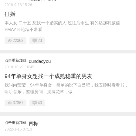
2018-9-18 15:26
征婚
本人女 二十五 想找一个踏实的人 过往后余生 有的话加我威信
EMAY-8 论坛不常看 ...
22362
23
点击重新加载
dundaoyou
2018-10-21 16:49
94年单身女想找一个成熟稳重的男友
我叫尚莹莹，94年单身女，简单的说下自己吧，我安静时看看书，
听听音乐，整理房间，搞搞花草，做 ...
37367
40
点击重新加载
四梅
2022-1-15 07:13