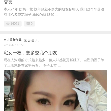
交友
本人74年 奶奶一枚 找年龄差不多大的朋友聊聊天 我们这个年龄没
有那么多花花肠子 非诚勿扰1340 ...
14021
0
点击重新加载
蓝天鱼儿
2019-1-7 16:58
宅女一枚，想多交几个朋友
现在人沟通的方式越来越多，但人却感觉更孤独了。自己的圈子除
了上班就是在家里呆着。 圈子太窄 ...