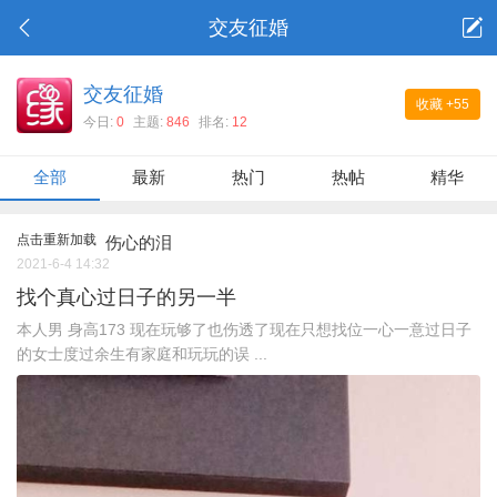
交友征婚
交友征婚
收藏
+55
今日:
0
主题:
846
排名:
12
全部
最新
热门
热帖
精华
点击重新加载
伤心的泪
2021-6-4 14:32
找个真心过日子的另一半
本人男 身高173 现在玩够了也伤透了现在只想找位一心一意过日子
的女士度过余生有家庭和玩玩的误 ...