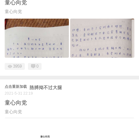
童心向党
童心向党
3959
0
点击重新加载
胳膊拗不过大腿
2021-5-31 22:19
童心向党
童心向党