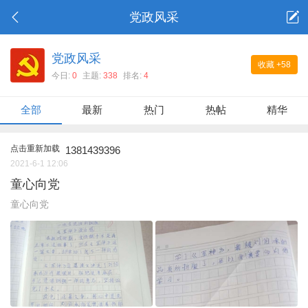
党政风采
党政风采
收藏
+58
今日:
0
主题:
338
排名:
4
全部
最新
热门
热帖
精华
点击重新加载
1381439396
2021-6-1 12:06
童心向党
童心向党