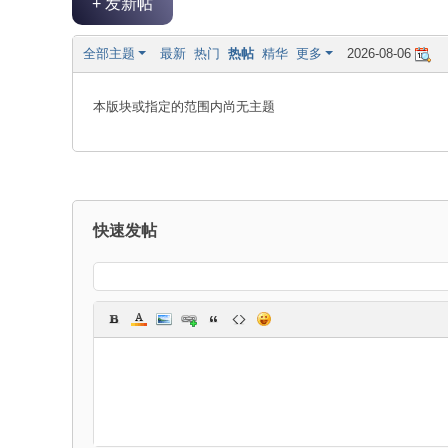
+ 发新帖
论
坛
全部主题
最新
热门
热帖
精华
更多
2026-08-06
|
新
本版块或指定的范围内尚无主题
滨
海
网
|
快速发帖
滨
海
新
闻
|
盐
城
滨