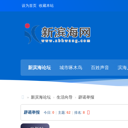
设为首页
收藏本站
新滨海论坛
城市啄木鸟
百姓声音
滨海
»
新滨海论坛
›
生活向导
›
辟谣举报
新
辟谣举报
今日:
0
|
主题:
62
|
排名:
8
滨
海