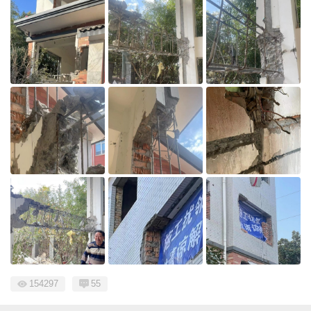
154297
55