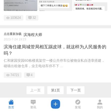
103624
32
点击重新加载
滨海程大师
2023-7-24 19:23
滨海住建局城管局相互踢皮球，就这样为人民服务的
吗？
仁和家园安园60栋楼底架空一楼公共停车位被物业私自违章搭建，
砌墙出租做仓库，业主电动车停不下 ...
74721
4
上一页
第1页
下一页
首页
资讯
发现
我的