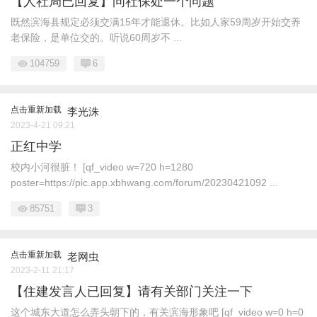
【人社局已回复】问社保处一个问题
既然滨海县规定必须交满15年才能退休。比如人家59周岁开始交养
老保险，是单位交的。听说60周岁不 ...
104759
6
点击重新加载
李光洙
2023-4-21 09:21
正红中学
校内小河很脏！ [qf_video w=720 h=1280
poster=https://pic.app.xbhwang.com/forum/20230421092 ...
85751
3
点击重新加载
老网虫
2023-2-11 21:17
【住建发言人已回复】请有关部门关注一下
这个城东大道怎么弄头朝下的，有关滨海形象吧 [qf_video w=0 h=0