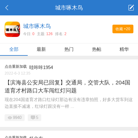
城市啄木鸟
城市啄木鸟
收藏
+20
今日:
0
主题:
126
排名:
2
全部
最新
热门
热帖
精华
点击重新加载
哇咔咔1954
2022-6-3 12:35
【滨海县公安局已回复】交通局，交管大队，204国
道育才村路口大车闯红灯问题
现在204国道育才路口红绿灯那边有没有违章拍照，好多大货车到这
边直接不减速，红绿灯跟没有一样 ...
9940
5
点击重新加载