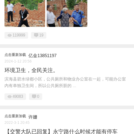
119999
19
点击重新加载
亿金13851197
2024-1-12 20:56
环境卫生，全民关注。
滨海县碧水绿都小区，公共厕所和物业办公室在一起，可能办公室
内有单独卫生间，所以公共厕所脏的 ...
49083
0
点击重新加载
许姗
2022-3-1 20:45
【交警大队已回复】永宁路什么时候才能有停车