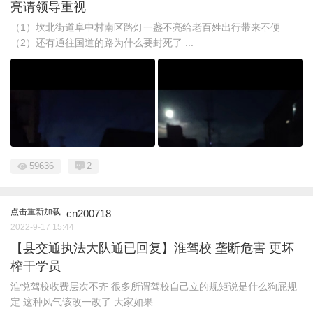
亮请领导重视
（1）坎北街道阜中村南区路灯一盏不亮给老百姓出行带来不便
（2）还有通往国道的路为什么要封死了 ...
59636
2
点击重新加载
cn200718
2022-9-17 15:44
【县交通执法大队通已回复】淮驾校 垄断危害 更坏
榨干学员
淮悦驾校收费层次不齐 很多所谓驾校自己立的规矩说是什么狗屁规
定 这种风气该改一改了 大家如果 ...