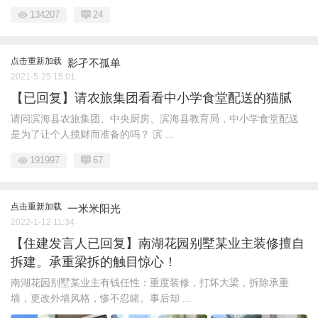
134207
24
点击重新加载
影孑不孤单
2021-5-25 15:01
【已回复】请农旅集团看看中小学食堂配送的猫腻
请问滨海县农旅集团、中央厨房、滨海县教育局，中小学食堂配送
是为了让个人揽财而准备的吗？ 滨 ...
191997
67
点击重新加载
一米米阳光
2022-1-12 11:34
【住建发言人已回复】南湖花园别墅某业主装修擅自
拆建。承重梁拆的触目惊心！
南湖花园别墅某业主有钱任性：重度装修，打坏大梁，拆除承重
墙，更改外墙风格，惨不忍睹。事后却 ...