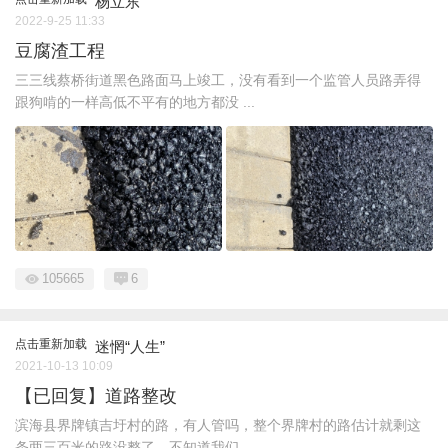
杨立东
2022-9-25 11:33
豆腐渣工程
三三线蔡桥街道黑色路面马上竣工，没有看到一个监管人员路弄得
跟狗啃的一样高低不平有的地方都没 ...
105665
6
点击重新加载
迷惘“人生”
2021-10-13 10:09
【已回复】道路整改
滨海县界牌镇吉圩村的路，有人管吗，整个界牌村的路估计就剩这
条两三百米的路没整了，不知道我们 ...