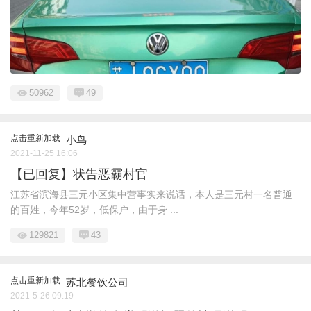
50962
49
点击重新加载
小鸟
2021-11-25 16:06
【已回复】状告恶霸村官
江苏省滨海县三元小区集中营事实来说话，本人是三元村一名普通
的百姓，今年52岁，低保户，由于身 ...
129821
43
点击重新加载
苏北餐饮公司
2021-5-26 09:19