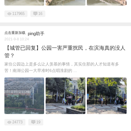
117965
16
点击重新加载
ping助手
2021-9-8 10:24
【城管已回复】公园一害严重扰民，在滨海真的没人
管？
家住公园边上是多么让人羡慕的事情，其实住那的人才知道有多
苦！南湖公园一大早准时6点唱淮剧的 ...
24773
19