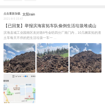
点击重新加载
太阳rain
2021-8-5 15:47
【已回复】举报滨海富拓车队偷倒生活垃圾堆成山
滨海县城工业园南区友好路8号金昉四分厂南门内，10几辆富拓的渣
土车每天不停的把生活垃圾一车一 ...