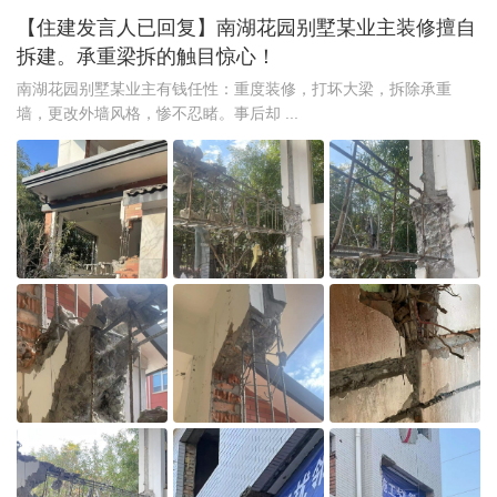
【住建发言人已回复】南湖花园别墅某业主装修擅自
拆建。承重梁拆的触目惊心！
南湖花园别墅某业主有钱任性：重度装修，打坏大梁，拆除承重
墙，更改外墙风格，惨不忍睹。事后却 ...