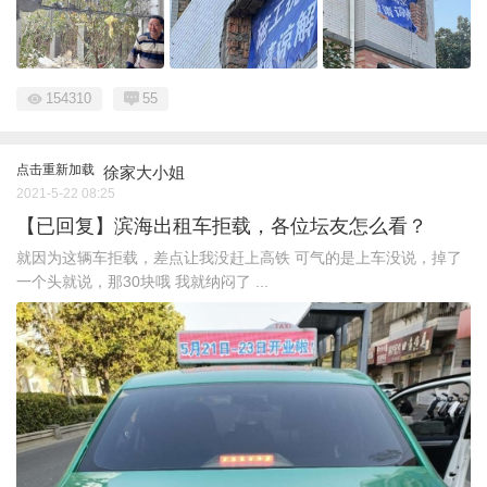
154310
55
点击重新加载
徐家大小姐
2021-5-22 08:25
【已回复】滨海出租车拒载，各位坛友怎么看？
就因为这辆车拒载，差点让我没赶上高铁 可气的是上车没说，掉了
一个头就说，那30块哦 我就纳闷了 ...