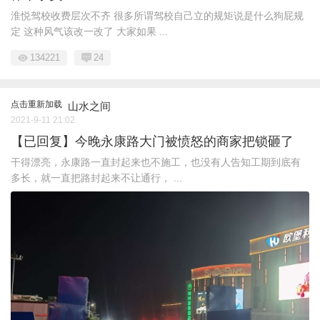
淮悦驾校收费层次不齐 很多所谓驾校自己立的规矩说是什么狗屁规
定 这种风气该改一改了 大家如果 ...
134221
24
点击重新加载
山水之间
2021-9-11 21:02
【已回复】今晚永康路大门被愤怒的商家把锁砸了
干得漂亮，永康路一直封起来也不施工，也没有人告知工期到底有
多长，就一直把路封起来不让通行， ...