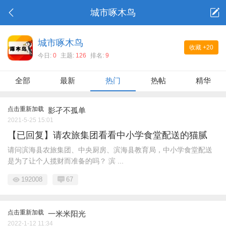
城市啄木鸟
城市啄木鸟
收藏
+20
今日:
0
主题:
126
排名:
9
全部
最新
热门
热帖
精华
点击重新加载
影孑不孤单
2021-5-25 15:01
【已回复】请农旅集团看看中小学食堂配送的猫腻
请问滨海县农旅集团、中央厨房、滨海县教育局，中小学食堂配送
是为了让个人揽财而准备的吗？ 滨 ...
192008
67
点击重新加载
一米米阳光
2022-1-12 11:34