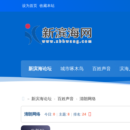
设为首页
收藏本站
新滨海论坛
城市啄木鸟
百姓声音
滨海
»
新滨海论坛
›
百姓声音
›
清朗网络
新
清朗网络
今日:
0
|
主题:
8
|
排名:
24
滨
海