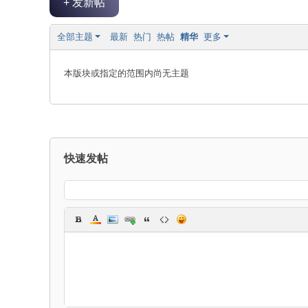
+ 发新帖
论
坛
全部主题
最新
热门
热帖
精华
更多
|
新
本版块或指定的范围内尚无主题
滨
海
网
|
快速发帖
滨
海
新
闻
|
盐
城
滨