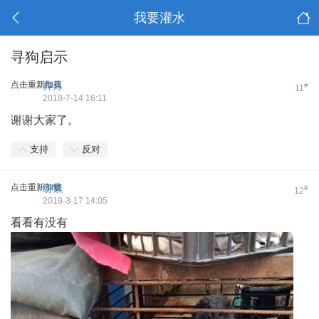
我要灌水
寻狗启示
点击重新加载
葬月
#
11
2018-7-14 16:11
谢谢大家了。
支持
反对
点击重新加载
纷繁
#
12
2019-3-17 14:05
看看有没有