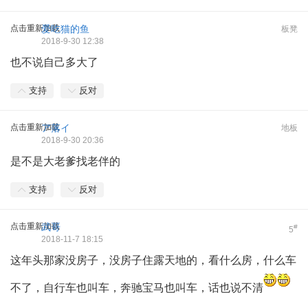
点击重新加载
爱吃猫的鱼
板凳
2018-9-30 12:38
也不说自己多大了
支持
反对
点击重新加载
ア落イ
地板
2018-9-30 20:36
是不是大老爹找老伴的
支持
反对
点击重新加载
武哥
#
5
2018-11-7 18:15
这年头那家没房子，没房子住露天地的，看什么房，什么车
不了，自行车也叫车，奔驰宝马也叫车，话也说不清