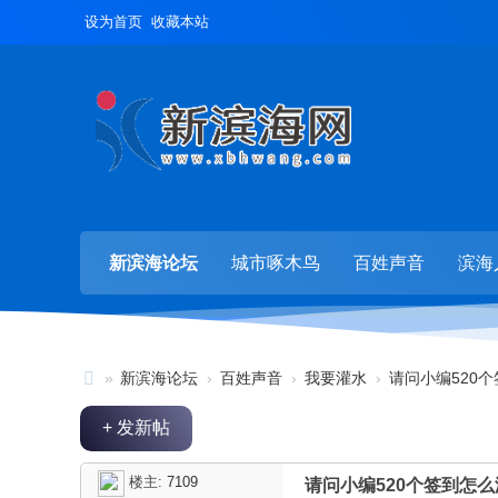
设为首页
收藏本站
新滨海论坛
城市啄木鸟
百姓声音
滨海
»
新滨海论坛
›
百姓声音
›
我要灌水
›
请问小编520
新
+ 发新帖
滨
海
楼主:
7109
请问小编520个签到怎