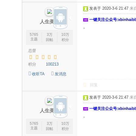
论
发表于 2020-3-6 21:47
来
坛
一键关注公众号:xbinhai
|
人生美丽
。
新
5765
3万
10万
滨
主题
回帖
积分
海
总督
网
|
积分
100213
滨
收听TA
发消息
海
回复
新
发表于 2020-3-6 21:47
来
闻
|
一键关注公众号:xbinhai
人生美丽
。
盐
5765
3万
10万
城
主题
回帖
积分
滨