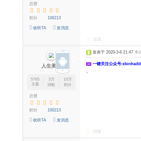
总督
海
信
积分
100213
息
收听TA
发消息
网
回复
发表于 2020-3-6 21:47
来
一键关注公众号:xbinhai
人生美丽
。
5765
3万
10万
主题
回帖
积分
总督
积分
100213
收听TA
发消息
回复