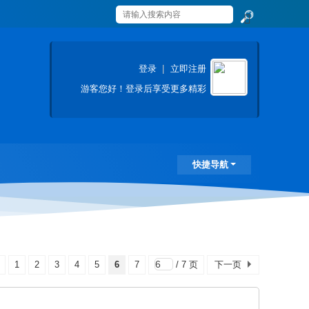
搜
索
登录
|
立即注册
游客
您好！登录后享受更多精彩
快捷导航
1
2
3
4
5
6
7
/ 7 页
下一页