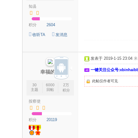
知县
海
信
积分
2604
息
网
收听TA
发消息
发表于 2019-1-15 23:04
来
一键关注公众号:xbinhai
幸福的我
此帖仅作者可见
30
6000
2万
主题
回帖
积分
按察使
积分
20119