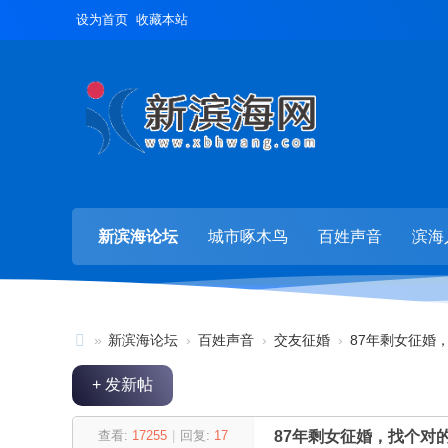
设为首页
收藏本站
新滨海论坛
城市啄木鸟
百姓声音
滨海
»
新滨海论坛
›
百姓声音
›
交友征婚
›
87年剩女征婚，
新
+ 发新帖
滨
海
查看:
17255
|
回复:
17
87年剩女征婚，找个对