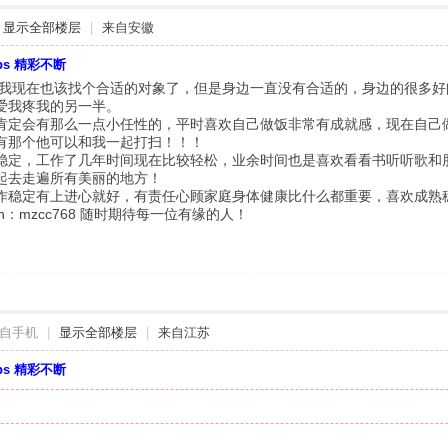
显示全部楼层
|
来自安徽
bbs 精彩不断
我现在也该找个合适的对象了，但是身边一直没有合适的，身边的很多好
爱我疼我的另一半。
会有那么一点小任性的，平时喜欢自己做饭非常有成就感，现在自己做
有那个他可以和我一起打扫！！！
，工作了几年时间现在比较轻松，业余时间也是喜欢看看书听听歌和朋
起去走遍所有美丽的地方！
定有上进心就好，有责任心顾家庭身体健康比什么都重要，喜欢成熟稳
n：mzcc768 随时期待每一位有缘的人！
自手机
|
显示全部楼层
|
来自江苏
bbs 精彩不断