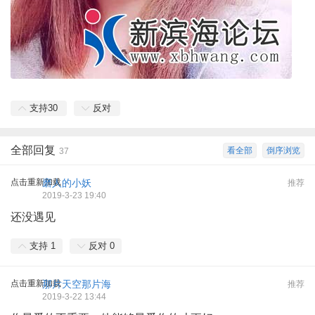
支持
30
反对
全部回复
看全部
倒序浏览
37
点击重新加载
磨人的小妖
推荐
2019-3-23 19:40
还没遇见
支持
1
反对
0
点击重新加载
那片天空那片海
推荐
2019-3-22 13:44