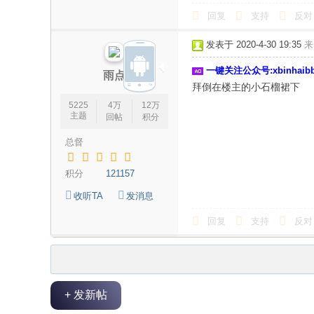
回复
支持
反对
发表于 2020-4-30 19:35
来
一键关注公众号:xbinhai
雨点
拜倒在楼主的小石榴裙下
5225
4万
12万
主题
回帖
积分
总督
积分
121157
收听TA
发消息
回复
支持
反对
+ 发新帖