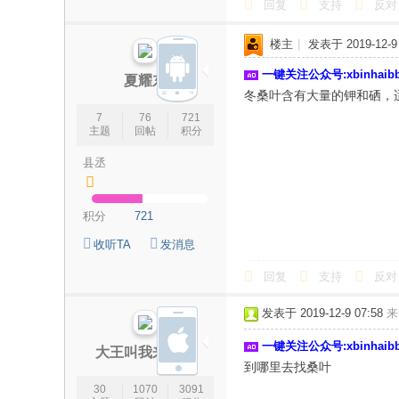
回复
支持
反对
楼主
|
发表于 2019-12-9 
一键关注公众号:xbinhai
夏耀东
冬桑叶含有大量的钾和硒，
7
76
721
主题
回帖
积分
县丞
积分
721
收听TA
发消息
回复
支持
反对
发表于 2019-12-9 07:58
来
一键关注公众号:xbinhai
大王叫我来巡村
到哪里去找桑叶
30
1070
3091