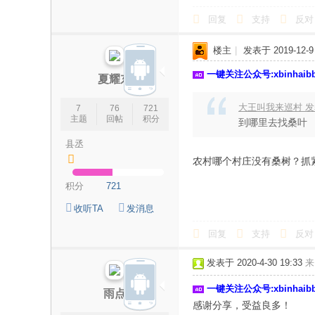
回复
支持
反对
楼主
|
发表于 2019-12-9 
一键关注公众号:xbinhai
夏耀东
大王叫我来巡村 发表于 
7
76
721
主题
回帖
积分
到哪里去找桑叶
县丞
农村哪个村庄没有桑树？抓
积分
721
收听TA
发消息
回复
支持
反对
发表于 2020-4-30 19:33
来
一键关注公众号:xbinhai
雨点
感谢分享，受益良多！