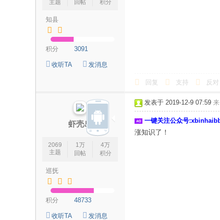
主题
回帖
积分
知县
积分
3091
收听TA
发消息
回复
支持
反对
发表于 2019-12-9 07:59
来
一键关注公众号:xbinhai
虾壳岛
涨知识了！
2069
1万
4万
主题
回帖
积分
巡抚
积分
48733
收听TA
发消息