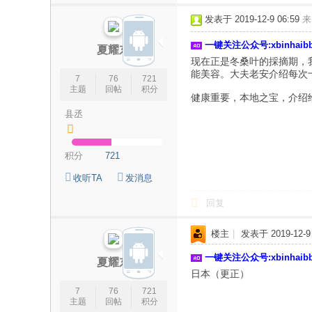
论
发表于 2019-12-9 06:59
来
坛
一键关注公众号:xbinhai
|
夏耀东
现在正是冬桑叶的採摘期，
新
能美容。大夫老安介绍每次
7
76
721
滨
主题
回帖
积分
健康重要，本地之宝，介绍
海
县丞
网
|
积分
721
滨
收听TA
发消息
海
回复
新
闻
楼主
|
发表于 2019-12-9 
|
一键关注公众号:xbinhai
夏耀东
盐
日本（更正）
城
7
76
721
主题
回帖
积分
滨