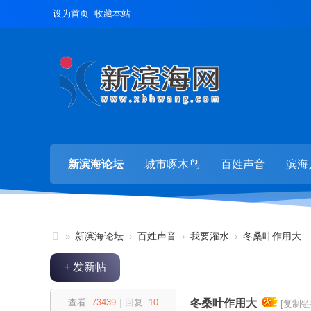
设为首页
收藏本站
新滨海论坛
城市啄木鸟
百姓声音
滨海
»
新滨海论坛
›
百姓声音
›
我要灌水
›
冬桑叶作用大
新
+ 发新帖
滨
海
查看:
73439
|
回复:
10
冬桑叶作用大
[复制链