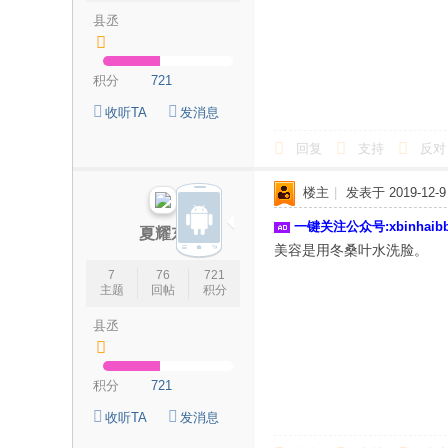
县丞
海
信
积分
721
息
网
收听TA
发消息
回复
支持
反对
楼主
|
发表于 2019-12-9 
一键关注公众号:xbinhai
夏耀东
美容是用冬桑叶水洗脸。
7
76
721
主题
回帖
积分
县丞
积分
721
收听TA
发消息