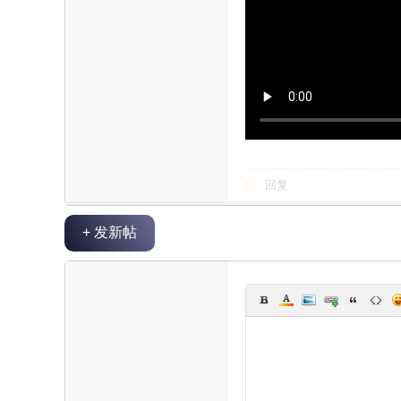
海
信
息
网
回复
+ 发新帖