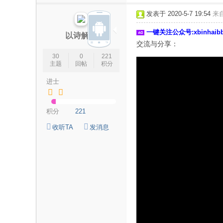
论
发表于 2020-5-7 19:54
来
坛
一键关注公众号:xbinhai
|
以诗解诗
交流与分享：
新
30
0
221
滨
主题
回帖
积分
海
进士
网
|
积分
221
滨
收听TA
发消息
海
新
闻
|
盐
城
滨