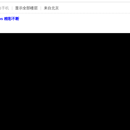
自手机
|
显示全部楼层
|
来自北京
bbs 精彩不断