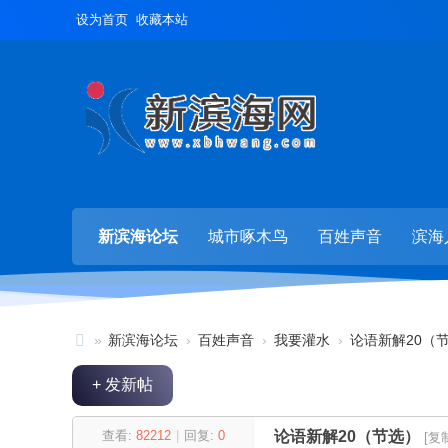
设为首页
收藏本站
新滨海论坛
城市啄木鸟
百姓声音
滨海
»
新滨海论坛
›
百姓声音
›
我要灌水
›
论语新解20（
新
+ 发新帖
滨
海
查看:
82212
|
回复:
0
论语新解20（节选）
[复