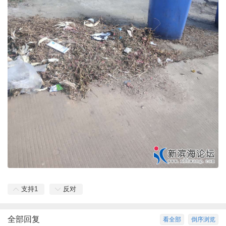
支持
1
反对
全部回复
看全部
倒序浏览