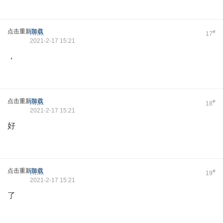
点击重新加载
雨点
#
17
2021-2-17 15:21
，
点击重新加载
雨点
#
18
2021-2-17 15:21
好
点击重新加载
雨点
#
19
2021-2-17 15:21
了