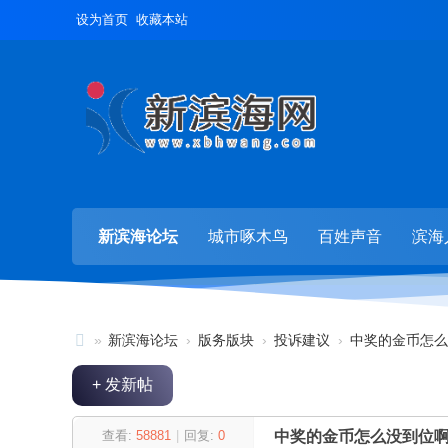
设为首页
收藏本站
新滨海论坛
城市啄木鸟
百姓声音
滨海
»
新滨海论坛
›
版务版块
›
投诉建议
›
中奖的金币怎么
新
+ 发新帖
滨
海
查看:
58881
|
回复:
0
中奖的金币怎么没到位