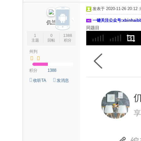
论
发表于 2020-11-26 20:12
坛
一键关注公众号:xbinhai
|
仉兰
同题目
新
1
0
1388
滨
主题
回帖
积分
海
州判
网
|
积分
1388
滨
收听TA
发消息
海
新
闻
|
盐
城
滨