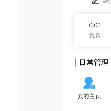
海
信
息
网