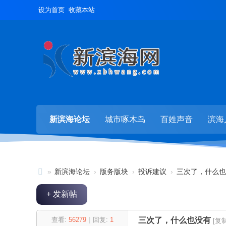
设为首页
收藏本站
新滨海论坛
城市啄木鸟
百姓声音
滨海
»
新滨海论坛
›
版务版块
›
投诉建议
›
三次了，什么也
新
+ 发新帖
滨
海
查看:
56279
|
回复:
1
三次了，什么也没有
[复