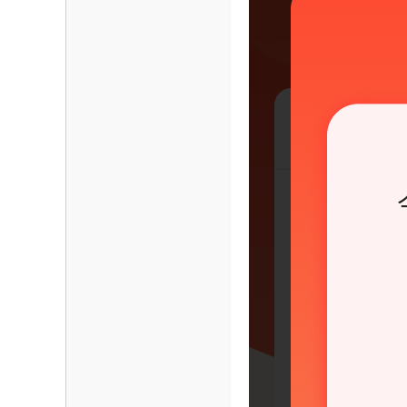
海
信
息
网