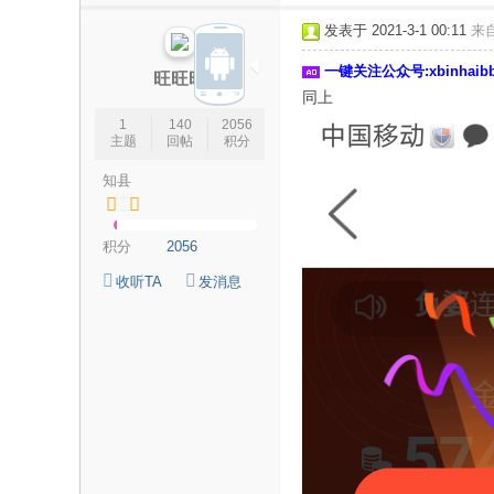
论
发表于 2021-3-1 00:11
来
坛
一键关注公众号:xbinhai
|
旺旺旺
同上
新
1
140
2056
滨
主题
回帖
积分
海
知县
网
|
积分
2056
滨
收听TA
发消息
海
新
闻
|
盐
城
滨