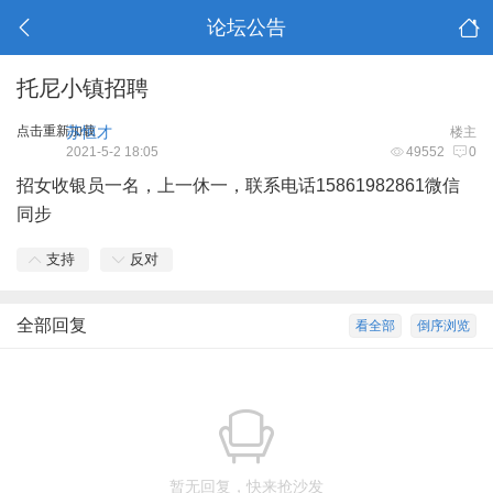
论坛公告
托尼小镇招聘
点击重新加载
苏恒才
楼主
2021-5-2 18:05
49552
0
招女收银员一名，上一休一，联系电话15861982861微信
同步
支持
反对
全部回复
看全部
倒序浏览
暂无回复，快来抢沙发