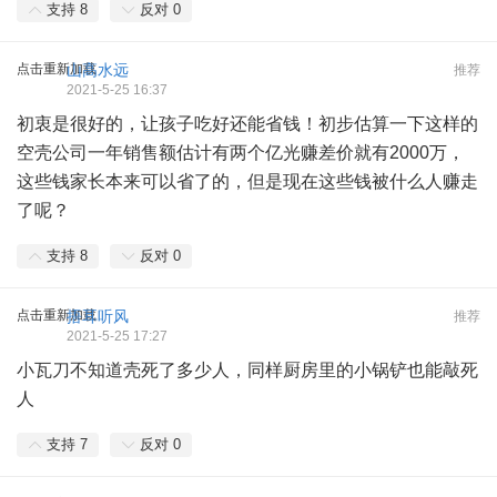
支持
8
反对
0
点击重新加载
山高水远
推荐
2021-5-25 16:37
初衷是很好的，让孩子吃好还能省钱！初步估算一下这样的
空壳公司一年销售额估计有两个亿光赚差价就有2000万，
这些钱家长本来可以省了的，但是现在这些钱被什么人赚走
了呢？
支持
8
反对
0
点击重新加载
捂耳听风
推荐
2021-5-25 17:27
小瓦刀不知道壳死了多少人，同样厨房里的小锅铲也能敲死
人
支持
7
反对
0