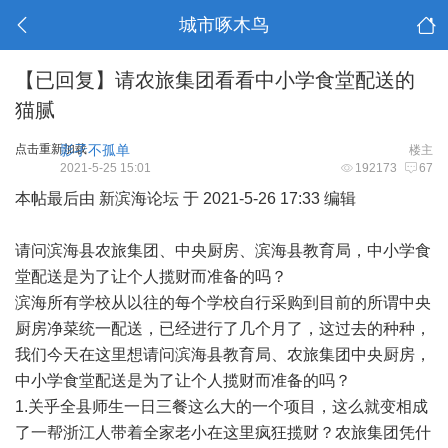
城市啄木鸟
【已回复】请农旅集团看看中小学食堂配送的
猫腻
点击重新加载
影孑不孤单
楼主
2021-5-25 15:01
192173
67
本帖最后由 新
滨海
论坛 于 2021-5-26 17:33 编辑
请问滨海县农旅集团、中央厨房、滨海县教育局，中小学食
堂配送是为了让个人揽财而准备的吗？
滨海所有学校从以往的每个学校自行采购到目前的所谓中央
厨房净菜统一配送，已经进行了几个月了，这过去的种种，
我们今天在这里想请问滨海县教育局、农旅集团中央厨房，
中小学食堂配送是为了让个人揽财而准备的吗？
1.关乎全县师生一日三餐这么大的一个项目，这么就变相成
了一帮浙江人带着全家老小在这里疯狂揽财？农旅集团凭什