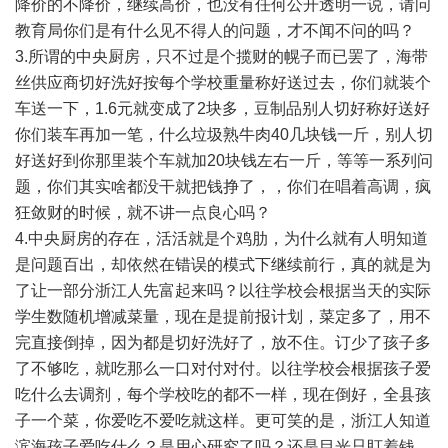
降价的不降价，继续高价，也没有任何公开透明一说，请问
教育局你们是有什么见不得人的问题，才不闻不问的吗？
3.所谓的中央厨房，只不过是个揽财的幌子而已罢了，海带
丝供应商切好洗好按每个学校重量称好送过去，你们就装个
车送一下，1.6元就变成了2块多，豆制品别人切好称好送好
你们装车再加一笔，什么垃圾熟牛肉40几块钱一斤，别人切
好送好到你那里装个车就加20块钱左右一斤，等等一系列问
题，你们其实啥都没干就把钱挣了，，你们在唱着高调，疯
狂敛财的时候，就不讲一点良心吗？
4.中央厨房的存在，活活就是个鸡肋，为什么就有人明知道
是问题百出，却依然在错误的模式下继续前行，真的就是为
了让一部分浙江人先富起来吗？以往学校会根据当天的实际
学生数随机增减菜量，现在是提前报计划，菜定多了，用不
完直接倒掉，因为都是切好洗好了，放不住。订少了孩子多
了不够吃，就吃那么一口对付对付。以往学校会根据孩子爱
吃什么去调剂，每个学校吃的都不一样，现在倒好，全县孩
子一个菜，你爱吃不爱吃就这样。更可笑的是，浙江人知道
滨海孩子爱吃什么？是用心研究了吗？还是目光只盯着钱