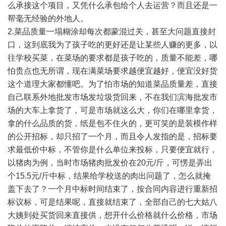
么承接这个项目，又凭什么承包给个人去运营？而且还是一
帮毫无经验的外地人。
2.菜品质量一塌糊涂却每次都蒙混过关，甚至大问题直接封
口，这到底我为了孩子吃的更好还是让某些人赚的更多，以
往学校买菜，在菜场的要求都是孩子吃的，质量不能差，哪
怕贵点也无所谓，现在满菜场要求越便宜越好，便宜没好货
这个道理大家都懂吧。为了怕市场的知道菜品质量差，直接
自己联系外地批发市场发垃圾货回来，不在我们滨海批发市
场的大车上拿货了，可是市场就这么大，你们在哪里拿货，
拿的什么品质的货，纸是包不住火的，更可笑的是装模作样
的公开招标，却只招了一个月，而且令人发指的是，招标要
求最低价中标，不管你是什么单位来投标，只要便宜就行，
以猪肉为例，当时市场猪肉批发价在20元/斤，可愣是弄出
个15.5元/斤中标，结果给学校送的肉出问题了，怎么就掩
盖下去了？一个月中标时间结束了，按合同内容进行重新招
标议标，可是结果呢，直接就结束了，全部自己的七大姑八
大姨到处买货回来直接供，想开什么价格就什么价格，市场