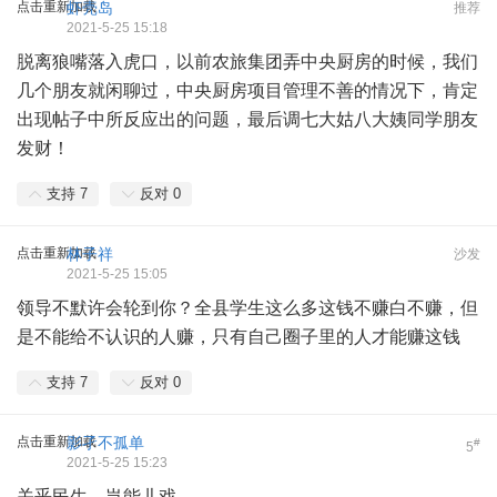
点击重新加载
虾壳岛
推荐
2021-5-25 15:18
脱离狼嘴落入虎口，以前农旅集团弄中央厨房的时候，我们
几个朋友就闲聊过，中央厨房项目管理不善的情况下，肯定
出现帖子中所反应出的问题，最后调七大姑八大姨同学朋友
发财！
支持
7
反对
0
点击重新加载
林子祥
沙发
2021-5-25 15:05
领导不默许会轮到你？全县学生这么多这钱不赚白不赚，但
是不能给不认识的人赚，只有自己圈子里的人才能赚这钱
支持
7
反对
0
点击重新加载
影孑不孤单
#
5
2021-5-25 15:23
关乎民生，岂能儿戏