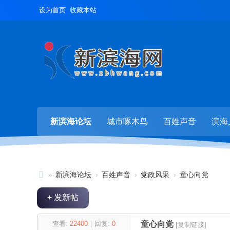
设为首页
收藏本站
新滨海论坛
城市啄木鸟
百姓声音
滨海
»
新滨海论坛
›
百姓声音
›
党政风采
›
童心向党
新
+ 发新帖
滨
海
查看:
22400
|
回复:
0
童心向党
[复制链接]