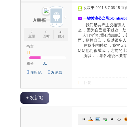
论
发表于 2021-6-7 06:15
来
坛
一键关注公众号:xbinhai
|
A幸福一家人
我们是共产主义接班人 ，
新
么 ，因为自己逃不过这一劫
2
0
31
滨
人们常说 :童心如白纸 ，
主题
回帖
积分
而，牺牲自己 ，所以很多人
海
在我小的时候 ，我常见到爷
书童
奶奶他们很威武 ，之前的土
网
所以，世界各地说不要有路
|
积分
31
滨
收听TA
发消息
海
回复
新
闻
+ 发新帖
|
盐
城
滨