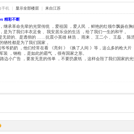
自手机
|
显示全部楼层
|
来自江苏
bbs 精彩不断
继承革命先辈的光荣传统 ，爱祖国 ，爱人民 ，鲜艳的红领巾飘扬在胸
，是为了我们丰衣足食 、我安居乐业的生活 ，给了我们一生的和平 。
是无碧的、是透彻的 ……抗震小英雄 林浩 、雨来 、王二小 、王磊 、陈
的牺牲都是为了我们国家 。
爷奶奶 ，他们经常在看 《亮剑 》《换了人间 》等，这么多的枪大片 
军装 ，钢枪 ，是如此的霸气 ，很有国家之形。
边小广告 ，要发无意的传单 ，不要扔废纸 ，这样会毁了我们国家的光