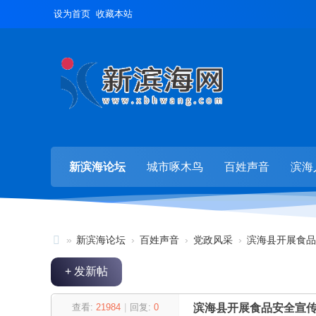
设为首页
收藏本站
新滨海论坛
城市啄木鸟
百姓声音
滨海
»
新滨海论坛
›
百姓声音
›
党政风采
›
滨海县开展食品
新
+ 发新帖
滨
海
查看:
21984
|
回复:
0
滨海县开展食品安全宣