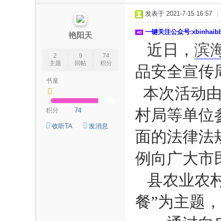
论
发表于 2021-7-15 16:57
|
坛
一键关注公众号:xbinhai
|
艳阳天
近日，
滨
新
2
9
74
滨
主题
回帖
积分
品安全宣传
海
书童
本次活动由
网
|
村局等单位
积分
74
滨
收听TA
发消息
面的法律法
海
新
例向广大市
闻
县农业农村
|
盐
餐”为主题
城
滨