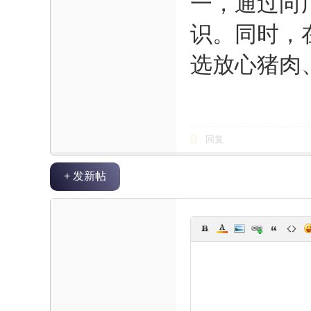
一，通过向
海
识。同时，
信
息
选放心猪肉
网
回复
+ 发新帖