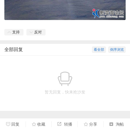
支持
反对
全部回复
看全部
倒序浏览
暂无回复，快来抢沙发
回复
收藏
转播
分享
淘帖