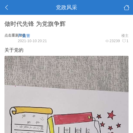
党政风采
做时代先锋 为党旗争辉
点击重新加载
严曼箐
楼主
2021-10-10 20:21
23239
1
关于党的