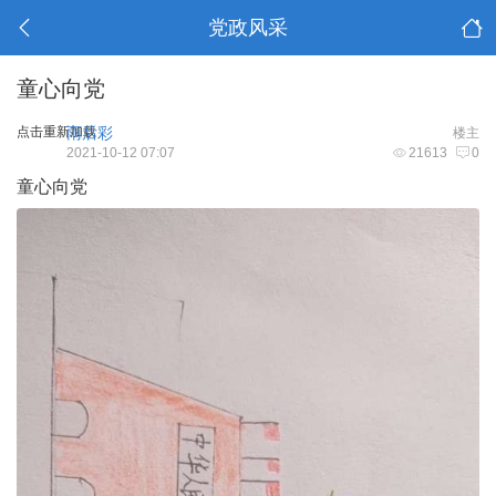
党政风采
童心向党
点击重新加载
雨后彩
楼主
2021-10-12 07:07
21613
0
童心向党