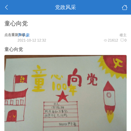
党政风采
童心向党
点击重新加载
尹子豪
楼主
2021-10-12 12:32
21612
0
童心向党