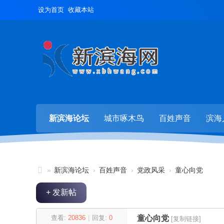
设为首页
收藏本站
新滨海论坛
城市啄木鸟
百姓声音
滨海
»
新滨海论坛
›
百姓声音
›
党政风采
›
童心向党
新
+ 发新帖
滨
海
查看:
20836
|
回复:
0
童心向党
[复制链接]