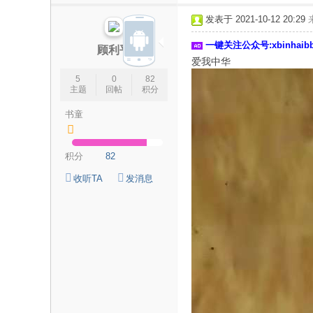
论
发表于 2021-10-12 20:29
坛
一键关注公众号:xbinhai
|
顾利平
爱我中华
新
5
0
82
滨
主题
回帖
积分
海
书童
网
|
积分
82
滨
收听TA
发消息
海
新
闻
|
盐
城
滨