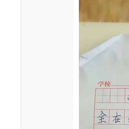
海
信
息
网