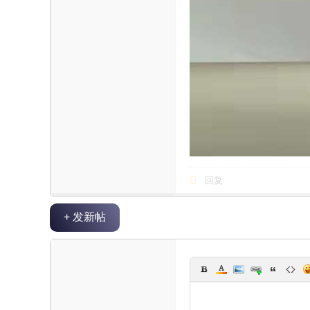
回复
+ 发新帖