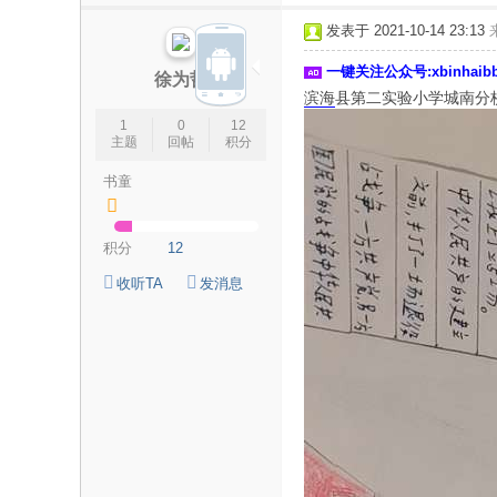
论
发表于 2021-10-14 23:13
坛
一键关注公众号:xbinhai
|
徐为哲
滨海
县第二实验小学城南分
新
1
0
12
滨
主题
回帖
积分
海
书童
网
|
积分
12
滨
收听TA
发消息
海
新
闻
|
盐
城
滨