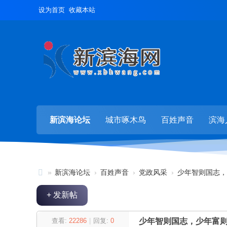
设为首页
收藏本站
新滨海论坛
城市啄木鸟
百姓声音
滨海
»
新滨海论坛
›
百姓声音
›
党政风采
›
少年智则国志，
新
+ 发新帖
滨
海
查看:
22286
|
回复:
0
少年智则国志，少年富