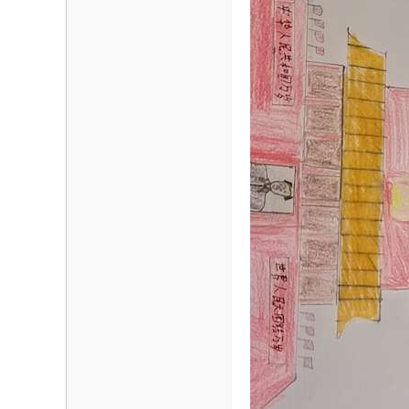
海
信
息
网