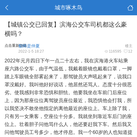
城市啄木鸟
【城镇公交已回复】滨海公交车司机都这么豪
横吗？
点击重新加载
貂蝉是仲夏
楼主
2022-1-5 18:27
116595
12
2022年元月四日下午一点二十左右，我在
滨海
港火车站乘
座六路公交车，由于气温低，我戴着眼镜也戴着口罩，一脚
踏上车眼镜全部雾起来了，那驾驶员大声吼起来了，说我口
罩没戴好。我叫他好好说话，他居然还骂人。态度十分很恶
劣。使我感到非常恐惧和胆怯。他要我坐在车前门后座位
上，因为那座位位离驾驶员座位最近，我恐惧他会打我，所
以我坚决不敢坐他指定的离他最近的座位上。车上除了我，
只有另一女乘客，空座位十分多。我就坐到靠近车后门的座
位上。壮着胆子问他骂什么人，他还要赶我下车。然后我又
问他驾驶员工号多少，他才停息。我一个60岁的人也知道提