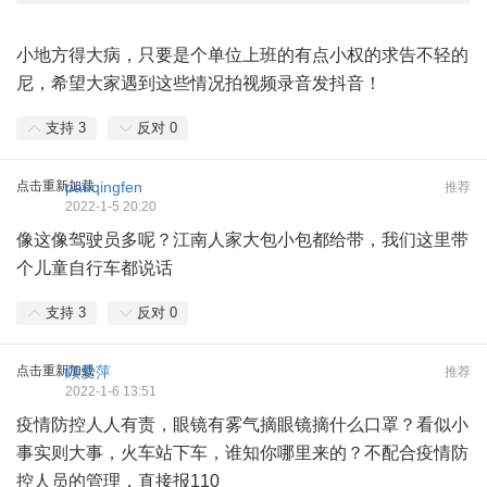
小地方得大病，只要是个单位上班的有点小权的求告不轻的
尼，希望大家遇到这些情况拍视频录音发抖音！
支持
3
反对
0
点击重新加载
panqingfen
推荐
2022-1-5 20:20
像这像驾驶员多呢？江南人家大包小包都给带，我们这里带
个儿童自行车都说话
支持
3
反对
0
点击重新加载
顾爱萍
推荐
2022-1-6 13:51
疫情防控人人有责，眼镜有雾气摘眼镜摘什么口罩？看似小
事实则大事，火车站下车，谁知你哪里来的？不配合疫情防
控人员的管理，直接报110