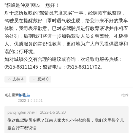
“貂蝉是仲夏”网友，您好！
对于您所反映的“驾驶员态度恶劣”一事，经调阅车载监控，
驾驶员在提醒戴好口罩时语气较生硬，给您带来不好的乘车
体验，我司表示歉意。已对该驾驶员进行教育谈话并作相应
的处罚，后期我司将进一步加强驾驶人员文明驾驶、礼貌待
人、优质服务的常识性教育，更好地为广大市民提供温馨和
谐的出行环境。
如对城镇公交有合理的建议或咨询，欢迎致电服务热线：
0515-68111245；监督电话：0515-68111702。
支持
4
反对
0
点击重新加载
虾壳岛
推荐
2022-1-5 22:51
panqingfen 发表于 2022-1-5 20:20
像这像驾驶员多呢？江南人家大包小包都给带，我们这里带个儿
童自行车都说话