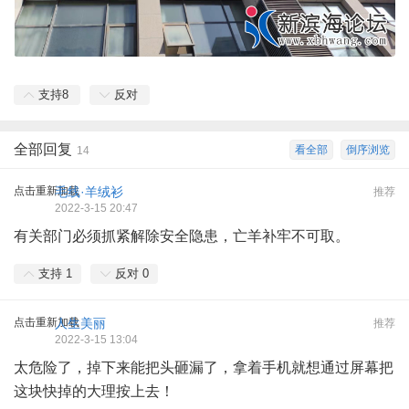
支持
8
反对
全部回复
看全部
倒序浏览
14
点击重新加载
毛线·羊绒衫
推荐
2022-3-15 20:47
有关部门必须抓紧解除安全隐患，亡羊补牢不可取。
支持
1
反对
0
点击重新加载
人生美丽
推荐
2022-3-15 13:04
太危险了，掉下来能把头砸漏了，拿着手机就想通过屏幕把
这块快掉的大理按上去！