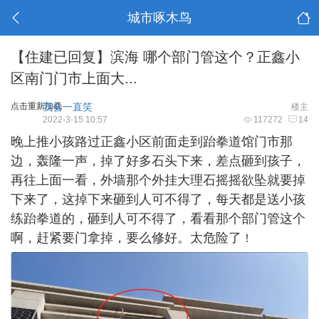
城市啄木鸟
【住建已回复】滨海 哪个部门管这个？正鑫小
区南门门市上面大...
点击重新加载
我会一直笑
楼主
2022-3-15 10:57
117272
14
晚上推小孩路过正鑫小区前面走到跆拳道馆门市那
边，轰隆一声，掉了好多石头下来，差点砸到孩子，
再往上面一看，外墙那个外挂大理石摇摇欲坠就要掉
下来了，这掉下来砸到人可不得了，每天都是送小孩
练跆拳道的，砸到人可不得了，看看那个部门管这个
啊，赶紧要门拿掉，要么修好。太危险了
！