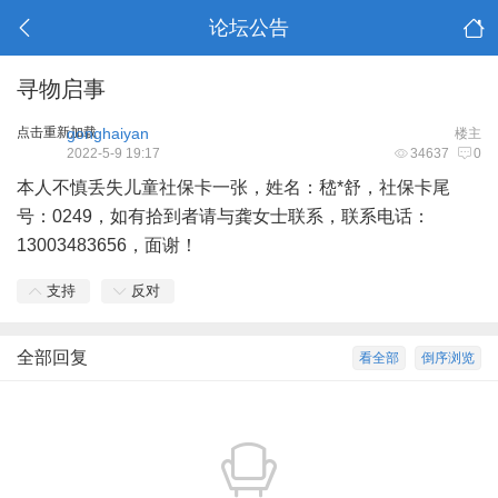
论坛公告
寻物启事
点击重新加载
gonghaiyan
楼主
2022-5-9 19:17
34637
0
本人不慎丢失儿童社保卡一张，姓名：嵇*舒，社保卡尾
号：0249，如有拾到者请与龚女士联系，联系电话：
13003483656，面谢！
支持
反对
全部回复
看全部
倒序浏览