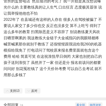
管所的监督电话 然后成功的考完了 我一开始是真没想说曝
光什么的 主要教练真的让人生气 口出狂言 态度极其嚣张 说
让我举报他他也不怕
2022年了 在县城还有这样的人存在 很多人在驾校被骗了 不
要说人家交了多少你也交 反正也没多交 算不上吃亏 得到了
这么多年的教育 扫黑除恶是义不容辞了 别说教练夏天风吹
日晒苦啊累的 我这教练大金链子大金戒指闪的我眼睛都疼
喊苦喊累那你就别干教练了 还假惺惺跟我说给我260的机器
模拟给我免了 打电话问了驾校原来报名费里面就包含这个
费用 哈哈 简直可笑 在这祝淮悦早日倒闭 大家也别把自己的
孩子送到淮悦了 虽然并了一家 但还是分 报名前该问的都要
问问好 别花冤枉钱了 这个天价补考费 可以自己去考试 就不
用那么多钱了
支持
13
反对
全部回复
看全部
倒序浏览
24