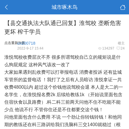
城市啄木鸟
【县交通执法大队通已回复】淮驾校 垄断危害
更坏 榨干学员
点击重新加载
cn200718
楼主
2022-9-17 15:44
134297
24
淮悦驾校收费层次不齐 很多所谓驾校自己立的规矩说是什
么狗屁规定 这种风气该改一改了
大家如果遇到乱收费可以打举报电话 消费者投诉 还有盐城
车管所的监督电话 ！我打了之后有人员暗访 淮悦拿证一共
收费4800以内 超过这个价钱他说驾校会退 本人是大二的一
名学生，在淮悦报名费2k 后续给教练1k （开始说里面包含
住宿伙食以及路费）.科二科三前两天问他不住不吃能不能
少点 他说不行 不管你住还是不住都要交这个钱！
问他里面包含什么费用 不说 一个劲让你转钱转钱！和他同
期的教练还在科三路训给我们洗脑科三交1400就稳过（根