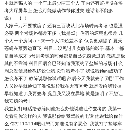
本就是骗人的 一个车上最少两三个人 车内还有监控投在候
考大厅屏幕上 怎么可能做动作帮你过关 连话都不能多
说）！！！
大家千万不要被骗了 还有三百块从北考场转南考场 也是没
必要 两个考场路都差不多（我是c2）住宿的坏境也很差 几
个人一个房间 a下来一个人20还差不多 伙食更别提了 夏天
苍蝇在菜旁边直飞 科目二没见过几次教练的影子 基本上都
是自学成才 s弯到考试的时候都是自己凭感觉过的 教练是极
其的不靠谱 科目四后台已经知道我预约了盐城的考场 什么
周总发信息给教练说让我取消 我考不了 我说我预约成功了
怎么考不了 教练说那你试试吧 然后今天我就去了 到那工作
人员说早就通知了淮悦驾校我在大市区考 就是没给我转挡
早就知道了我要去考 况且我又没在异地 就是摆明了不想让
我安稳的考！
我立刻打电话给教练问他怎么办他说谁让你去考的 我第一
次看见你这样的人 我说那你给我驾校的电话 他说我给你什
么 你打110/114吧可想而知淮悦有多恶心 我就打了盐城车