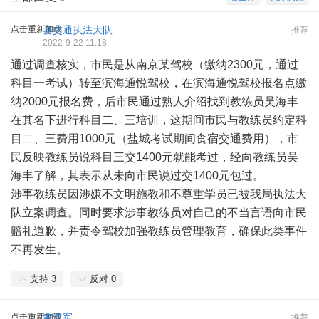
点击重新加载
县交通执法大队
推荐
2022-9-22 11:18
通过调查核实，市民是从南京某驾校（缴纳2300元，通过
科目一考试）转至滨海通悦驾校，在滨海通悦驾校报名点缴
纳2000元报名费，后市民通过熟人介绍找到教练员吴海丰
在其名下进行科目二、三培训，这期间市民与教练员约定科
目二、三费用1000元（盐城考试期间食宿交通费用），市
民反映教练员说科目三交1400元就能考过，经向教练员吴
海丰了解，其表示从未向市民说过交1400元包过。
涉事教练员因涉嫌不文明施教和不尊重学员已被我局执法大
队立案调查。同时要求涉事教练员对自己的不当言语向市民
赔礼道歉，并责令驾校加强教练员管理教育，确保此类事件
不再发生。
支持
3
反对
0
点击重新加载
黄海军
推荐