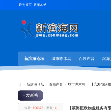
设为首页
收藏本站
新滨海论坛
城市啄木鸟
百姓声音
滨海
»
新滨海论坛
›
百姓声音
›
城市啄木鸟
›
【滨海恒欣物
新
+ 发新帖
滨
海
查看:
106375
|
回复:
4
【滨海恒欣物业服务有