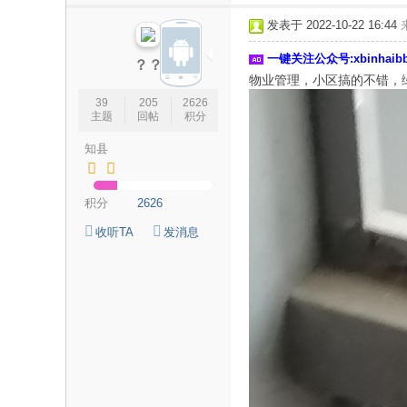
论
发表于 2022-10-22 16:44
坛
一键关注公众号:xbinhai
|
？？
物业管理，小区搞的不错，
新
39
205
2626
滨
主题
回帖
积分
海
知县
网
|
积分
2626
滨
收听TA
发消息
海
新
闻
|
盐
城
滨