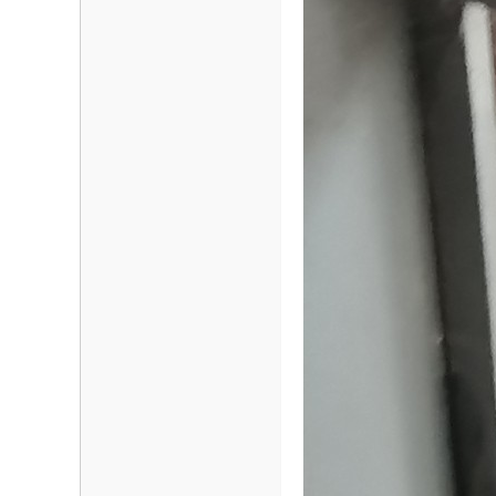
海
信
息
网