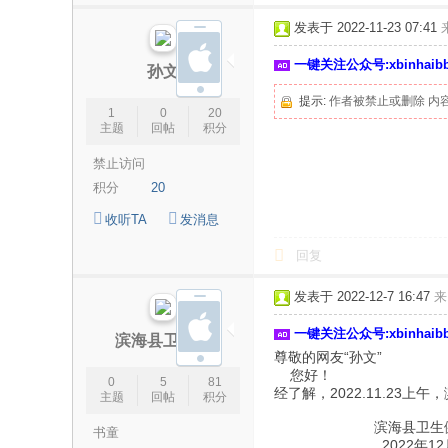
论
发表于 2022-11-23 07:41
坛
一键关注公众号:xbinhai
|
孙文
新
提示:
作者被禁止或删除 内
1
0
20
滨
主题
回帖
积分
海
禁止访问
网
积分
20
|
收听TA
发消息
滨
回复
海
发表于 2022-12-7 16:47
来
新
闻
一键关注公众号:xbinhai
滨海县卫健委
|
尊敬的网友“孙文”
您好！
0
5
81
盐
经了解，2022.11.2
主题
回帖
积分
城
滨海县卫生健康
书童
滨
2022年12月