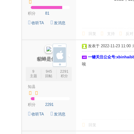
海
积分
81
信
收听TA
发消息
息
网
回复
支持
反对
发表于 2022-11-23 11:00
一键关注公众号:xbinhai
貂蝉是仲夏
唉
9
945
2291
主题
回帖
积分
知县
积分
2291
收听TA
发消息
回复