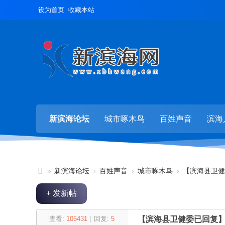
设为首页
收藏本站
新滨海论坛
城市啄木鸟
百姓声音
滨海
»
新滨海论坛
›
百姓声音
›
城市啄木鸟
›
【滨海县卫健
新
+ 发新帖
滨
海
查看:
105431
|
回复:
5
【滨海县卫健委已回复