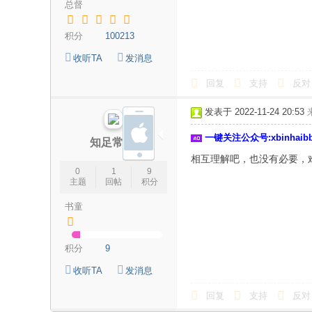
总督
积分
100213
收听TA
发消息
回复
支持
反对
发表于 2022-11-24 20:53
一键关注公众号:xbinhai
知足常乐-
相互理解吧，也没有必要，
0
1
9
主题
回帖
积分
书童
积分
9
收听TA
发消息
回复
支持
反对