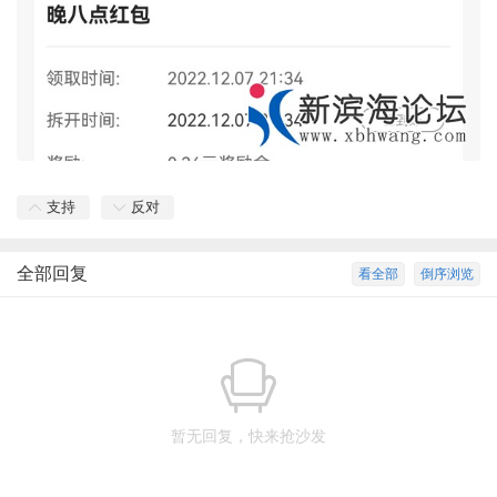
支持
反对
全部回复
看全部
倒序浏览
暂无回复，快来抢沙发