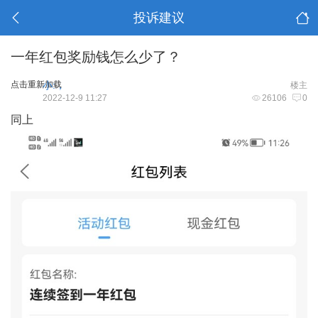
投诉建议
一年红包奖励钱怎么少了？
点击重新加载
小:，
楼主
2022-12-9 11:27
26106
0
同上