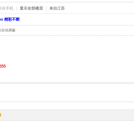
来自手机
|
显示全部楼层
|
来自江苏
bbs 精彩不断
容自动屏蔽
555