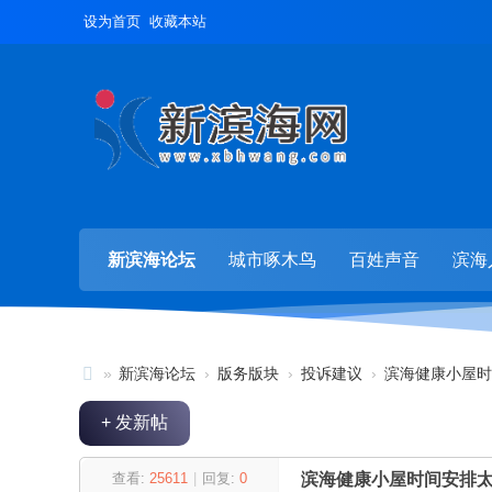
设为首页
收藏本站
新滨海论坛
城市啄木鸟
百姓声音
滨海
»
新滨海论坛
›
版务版块
›
投诉建议
›
滨海健康小屋时
新
+ 发新帖
滨
海
查看:
25611
|
回复:
0
滨海健康小屋时间安排