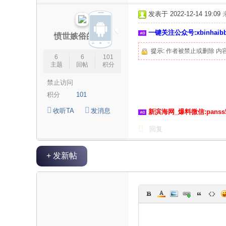
论
发表于 2022-12-14 19:09
坛
一键关注公众号:xbinhai
|
愤世嫉俗的愤青
新
提示:
作者被禁止或删除 内
6
6
101
滨
主题
回帖
积分
海
禁止访问
网
积分
101
|
收听TA
发消息
新滨海网_爆料微信:panss
滨
回复
海
新
+ 发新帖
闻
|
盐
城
滨