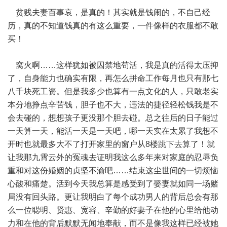
贫贱夫妻百事哀，是真的！其实就是钱闹的，不自己经
历，真的不知道钱真的有这么重要，一件像样的衣服都不敢
买！
窝火啊……这样犹如被囚禁地苟活，我是真的活得太压抑
了，自身能力也确实有限，再怎么拼命工作每月也只有那七
八千块死工资。但是我多少也算有一点文化的人，只敢老实
本分地挣点辛苦钱，胆子也不大，违法的捷径轻松钱我是不
会去碰的，想想孩子更没那个胆去碰。总之往后的日子能过
一天算一天，能活一天是一天吧，哪一天实在太累了我想不
开时也就最多大不了打开家里的窗户从8楼跳下去算了！就
让我那九霄云外的冤魂去证明我这么多年来对家庭的忍辱负
重和对这份婚姻的贞坚不渝吧……结束这尘世间的一切烦恼
心酸和痛楚。活到今天我总算是感受到了娶妻就如同一场赌
局没有回头路。更让我明白了每个成功男人的背后总会有那
么一位聪明、贤惠、宽容、辛勤的好妻子在他的心里给他动
力和在他的背后默默无闻地奉献，而不是像我这样已经被她