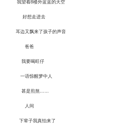
我望着8楼外蓝蓝的天空
好想走进去
耳边又飘来了孩子的声音
爸爸
我要喝旺仔
一语惊醒梦中人
甚是煎熬……
人间
下辈子我真怕来了