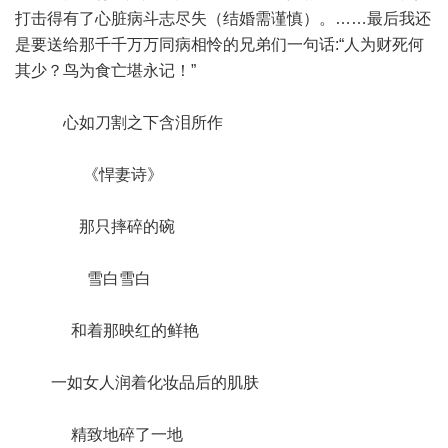
打击得有了心脏病斗志尽失（结婚需谨慎）。……最后我还
是要送给那千千万万同病相怜的兄弟们一句话:“人为财死何
其少？鸟为食亡堪永记！”
心如刀割之下含泪所作
《悍妻诗》
那只摔碎的碗
雪白雪白
和着那映红的鲜艳
一如女人润着化妆品后的肌肤
精致地碎了一地