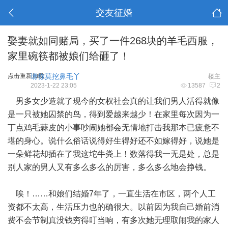
交友征婚
娶妻就如同赌局，买了一件268块的羊毛西服，
家里碗筷都被娘们给砸了！
点击重新加载
请你莫挖鼻毛丫
楼主
2023-1-22 23:05
13587
2
男多女少造就了现今的女权社会真的让我们男人活得就像
是一只被她囚禁的鸟，得到爱越来越少！在家里每次因为一
丁点鸡毛蒜皮的小事吵闹她都会无情地打击我那本已疲惫不
堪的身心。说什么俗话说得好生得好还不如嫁得好，说她是
一朵鲜花却插在了我这坨牛粪上！数落得我一无是处，总是
别人家的男人又有多么多么的厉害，多么多么地会挣钱。
唉！……和娘们结婚7年了，一直生活在市区，两个人工
资都不太高，生活压力也的确很大。以前因为我自己婚前消
费不会节制真没钱穷得叮当响，有多次她无理取闹我的家人