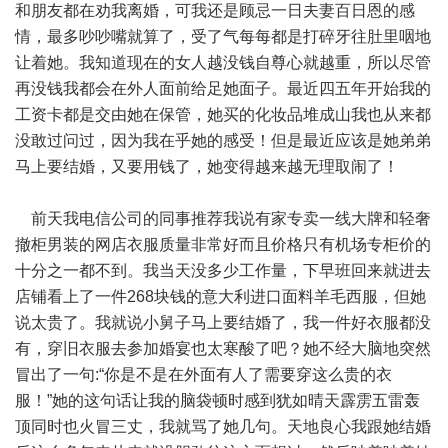
和朋友都在劝我离婚，可我还是顾忌一日夫妻百日恩的感
情，最多吵吵嘴就算了，受了气每每都是打碎牙往肚里咽地
让着她。我知道现在的女人越没钱自尊心就越重，所以尽管
再没钱我都会在外人面前给足她面子。最近四五年开始我的
工资卡都是交由她在保管，她买的化妆品堆成山我也从来都
没敢过问过，因为我在乎她的感受！但是最近应该是她弟弟
马上要结婚，又要用钱了，她变得越来越无理取闹了！
前天我电信公司的同事推荐我说有家专卖一线大牌和轻奢
撤柜男装的网店衣服质量非常好而且价格只有机场专柜价的
十分之一都不到。我当天没多少工作量，下早班回来就进去
店铺看上了一件268块钱的意大利进口面料羊毛西服，但她
说太贵了。我就说小舅子马上要结婚了，我一件好衣服都没
有，穿旧衣服去参加婚宴也太寒酸了吧？她不经大脑地突然
冒出了一句:“你是不是在外面有人了需要穿这么贵的衣
服！”她的这句话让我的脑袋顿时感到犹如晴天霹雳五雷轰
顶同时也火冒三丈，我就骂了她几句。天地良心我跟她结婚