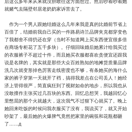
后这么多年来从来就没胆敢往这方面想过。然后吵着吵着她
就赌气去隔壁邻居老奶奶家诉苦去了。
作为一个男人跟她结婚这么几年来我是真的比婚前节省上
百倍了，结婚前我自己买的一件路易诗兰品牌夹克都穿变色
了我都舍不得扔还在穿（当时不知道网上买东西便宜很多倍
在商场专柜花了五千多块）。仔细回味婚后她累计给我买过
的衣服裤子不超过十件，而且她买衣服都喜欢贪便宜还跟我
说是名牌的，其实就是那些大众百姓熟知的地摊货质量品牌
洗几次就变形掉色厉害走线密度也不够，有条她买的海什么
家的裤子穿第一天就开了裆，搞得我差点在公司丢人！她经
济上管得很严，简直疯狂到了视财如命的地步，所以我也从
没敢擅作主张买过几百块的东西。回忆总想哭，我越回忆心
里憋屈的那个火就越大，这次我气不过狠下心就买了。晚上
她回来吃饭的时候问我衣服买了没有，我说买了，就又开始
吵架了，最后她的火爆脾气竟然把家里的碗筷和花瓶都砸
了……д